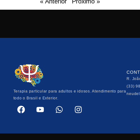
« Anterior
Próximo »
CONT
R. Joã
(33) 9
Terapia particular para adultos e idosos. Atendimento para
neude
todo o Brasil e Exterior.