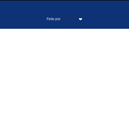
Feito por
SATO ADS
❤️